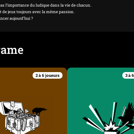
s l’importance du ludique dans la vie de chacun.
t de jeux toujours avec la même passion.
ancer aujourd’hui ?
 game
2 à 6 joueurs
3 à 
briolage chez le
La Boîte de Pand
rofesseur Jones
Le déjanté Trautman mena
rieuse relique a été retrouvée il
bassin chambérien. Nous som
ques jours par un explorateur de
recherche d’individus au moi
Celle ci présente des propriétés
barrés que lui pour éradiq
ormales et intéresse un grand
menace. Vous sentez vous de
 de gens mal intentionnés. Un