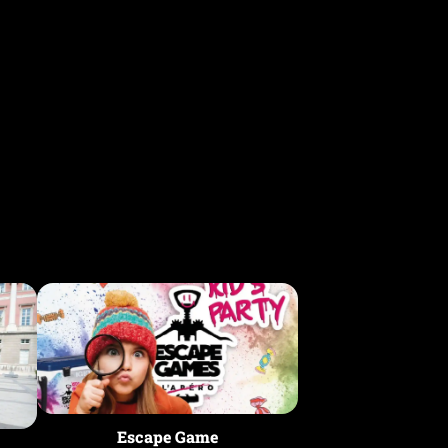
Escape
Gamepour
les
enfants
Escape Game