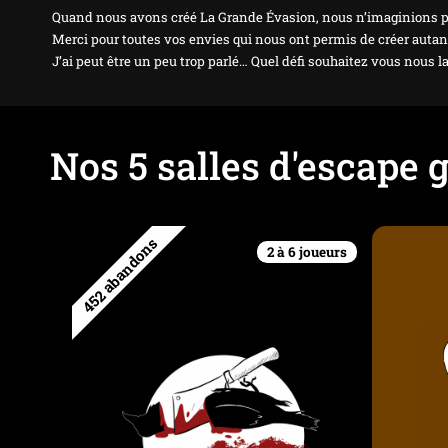
Quand nous avons créé La Grande Évasion, nous n’imaginions pa
Merci pour toutes vos envies qui nous ont permis de créer autan
J’ai peut être un peu trop parlé… Quel défi souhaitez vous nous l
Nos 5 salles d'escape
452 abandons
2 à 6 joueurs
L'Abattoir
Cam
P
Une série de disparition d’enfants a
lieu dans la région depuis quelques
Une mysté
semaines. Un appel téléphonique
y a quel
inquiétant vous amène à penser que
renom. 
trois d’entre eux pourraient être
paran
séquestrés dans un ancien abattoir
nombre