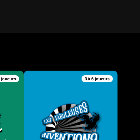
6 joueurs
3 à 6 joueurs
ore
Les Fabuleuses
Inventions du Docteur
Apfelglück
ce le
mes à la
ns aussi
Qui n’a jamais rêvé de pénétrer dans un
uer la
atelier improbable rempli d’inventions
toutes plus loufoques les unes que les
 taille