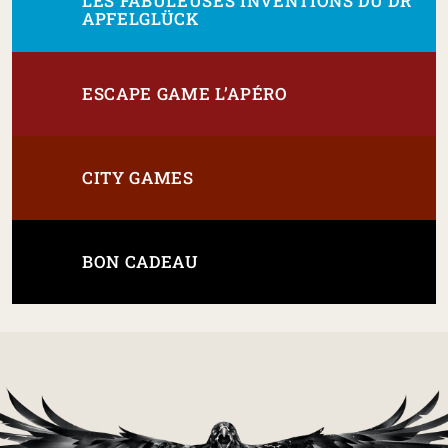
LES FABULEUSES INVENTIONS DU DR
APFELGLÜCK
ESCAPE GAME L’APÉRO
CITY GAMES
BON CADEAU