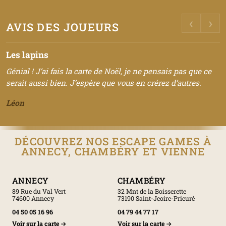
‹
›
AVIS DES JOUEURS
Les lapins
Génial ! J’ai fais la carte de Noël, je ne pensais pas que ce
serait aussi bien. J’espère que vous en crérez d’autres.
Léon
DÉCOUVREZ NOS ESCAPE GAMES À
ANNECY, CHAMBÉRY ET VIENNE
ANNECY
CHAMBÉRY
89 Rue du Val Vert
32 Mnt de la Boisserette
74600 Annecy
73190 Saint-Jeoire-Prieuré
04 50 05 16 96
04 79 44 77 17
Voir sur la carte
Voir sur la carte