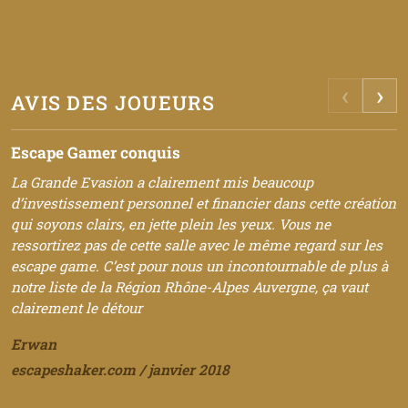
‹
›
AVIS DES JOUEURS
Escape Gamer conquis
U
La Grande Evasion a clairement mis beaucoup
«
d’investissement personnel et financier dans cette création
S
qui soyons clairs, en jette plein les yeux. Vous ne
r
ressortirez pas de cette salle avec le même regard sur les
r
escape game. C’est pour nous un incontournable de plus à
c
notre liste de la Région Rhône-Alpes Auvergne, ça vaut
m
clairement le détour
T
Erwan
G
escapeshaker.com / janvier 2018