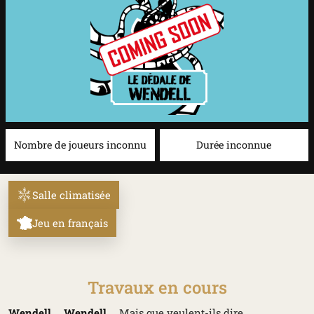
Nombre de joueurs inconnu
Durée inconnue
Salle climatisée
Jeu en français
Travaux en cours
Wendell
…
Wendell
… Mais que veulent-ils dire