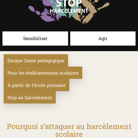
Sensibiliser
Agir
Escape Game pédagogique
Pour les établissements scolaires
À partir de l’école primaire
Stop au harcèlement
Pourquoi s’attaquer au harcèlement
scolaire