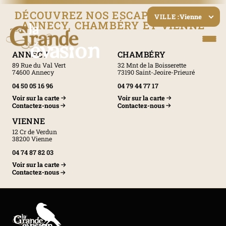
DÉCOUVREZ NOS ESCAPE GAMES À
Vienne
VILLE :
ANNECY, CHAMBÉRY ET VIENNE
ANNECY
CHAMBÉRY
89 Rue du Val Vert
32 Mnt de la Boisserette
74600 Annecy
73190 Saint-Jeoire-Prieuré
04 50 05 16 96
04 79 44 77 17
Voir sur la carte
Voir sur la carte
Contactez-nous
Contactez-nous
VIENNE
12 Cr de Verdun
38200 Vienne
04 74 87 82 03
Voir sur la carte
Contactez-nous