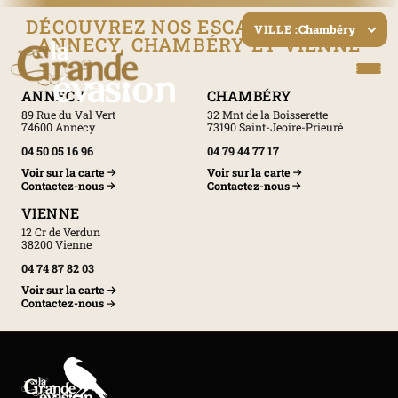
DÉCOUVREZ NOS ESCAPE GAMES À
Chambéry
VILLE :
ANNECY, CHAMBÉRY ET VIENNE
ANNECY
CHAMBÉRY
89 Rue du Val Vert
32 Mnt de la Boisserette
74600 Annecy
73190 Saint-Jeoire-Prieuré
04 50 05 16 96
04 79 44 77 17
Voir sur la carte
Voir sur la carte
Contactez-nous
Contactez-nous
VIENNE
12 Cr de Verdun
38200 Vienne
04 74 87 82 03
Voir sur la carte
Contactez-nous