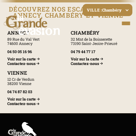
DÉCOUVREZ NOS ESCAPE GAMES À
Chambéry
VILLE :
ANNECY, CHAMBÉRY ET VIENNE
ANNECY
CHAMBÉRY
89 Rue du Val Vert
32 Mnt de la Boisserette
74600 Annecy
73190 Saint-Jeoire-Prieuré
04 50 05 16 96
04 79 44 77 17
Voir sur la carte
Voir sur la carte
Contactez-nous
Contactez-nous
VIENNE
12 Cr de Verdun
38200 Vienne
04 74 87 82 03
Voir sur la carte
Contactez-nous