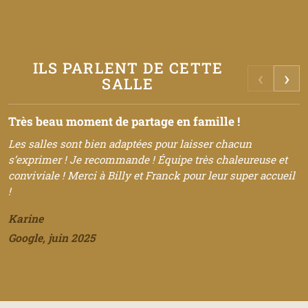
ILS PARLENT DE CETTE
‹
›
SALLE
Très beau moment de partage en famille !
N
Les salles sont bien adaptées pour laisser chacun
U
s’exprimer ! Je recommande ! Équipe très chaleureuse et
c
conviviale ! Merci à Billy et Franck pour leur super accueil
v
!
m
Karine
M
Google, juin 2025
a