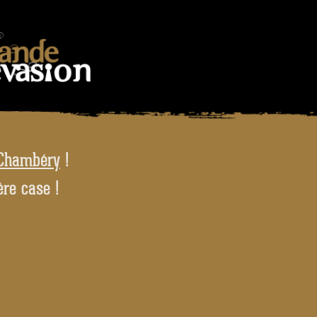
 Chambéry
!
ère case !