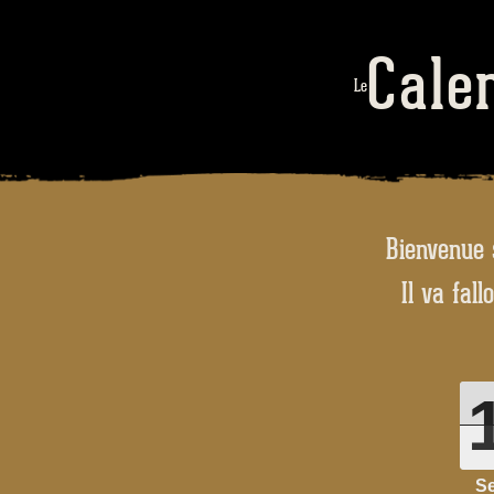
Calen
Le
Bienvenue 
Il va fal