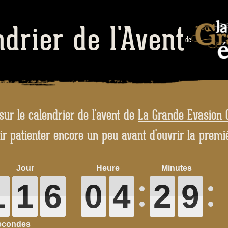
drier de l'Avent
de
sur le calendrier de l'avent de
La Grande Evasion
loir patienter encore un peu avant d'ouvrir la premi
1
1
1
1
1
1
1
1
6
6
6
6
0
0
0
0
4
4
4
4
2
2
2
2
9
9
9
9